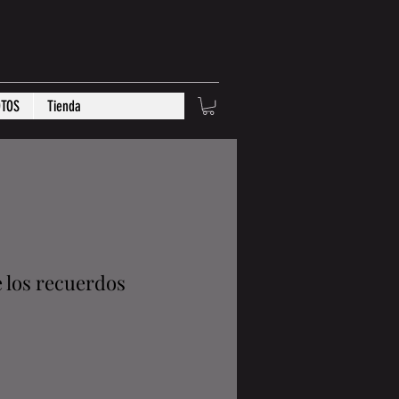
OTOS
Tienda
e los recuerdos
io